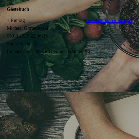
Gästebuch
1 Eintrag
Ins Gästebuch eintragen
Michael Gortatowski
05.08.2025
22:06:25
Super Sache.👌
Im nächsten Jahr wird bei mir installiert.👍