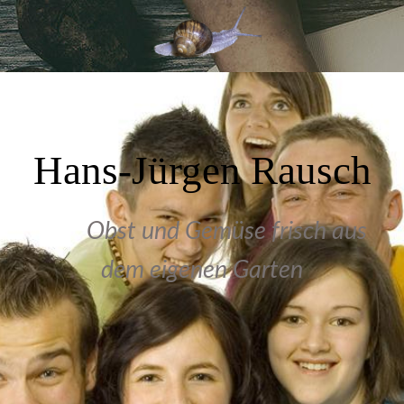
Hans-Jürgen Rausch
Obst und Gemüse frisch aus
dem eigenen Garten